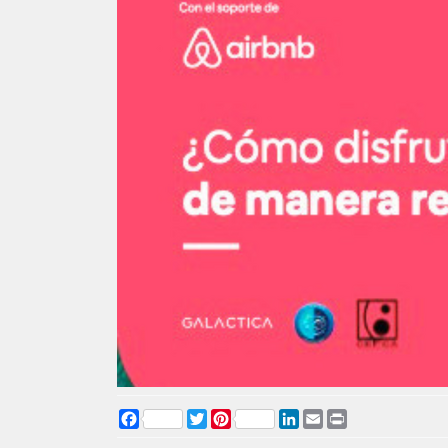
Facebook
Twitter
Pinterest
LinkedIn
Email
Print