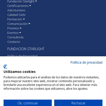
Fundación Starlight
Certificaciones
Astroturismo
Calidad Cielo
Formación
Comunicación
Premios
Eventos
Consultoría
Contacto
FUNDACION STARLIGHT
Política de Privacidad
Política de cookies
Política de privacidad
Aviso Legal
Utilizamos cookies
CONTACTA CON FUNDACIÓN STARLIGHT
Podemos utilizarlas para el análisis de los datos de nuestros visitantes,
para mejorar nuestro sitio web, mostrar contenido personalizado y
Calle Vía Láctea S/N 38205 San Cristóbal de
brindarle una excelente experiencia en el sitio web. Para obtener más
La Laguna, Tenerife, España
información sobre las cookies que utilizamos, abre los ajustes.
+34 922 31 51 40
Ok, continuar
Rechazar