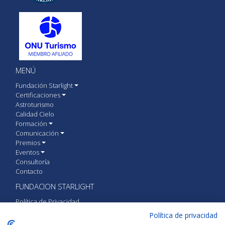
MENÚ
Fundación Starlight
Certificaciones
Astroturismo
Calidad Cielo
Formación
Comunicación
Premios
Eventos
Consultoría
Contacto
FUNDACION STARLIGHT
Política de Privacidad
Política de cookies
Política de privacidad
Aviso Legal