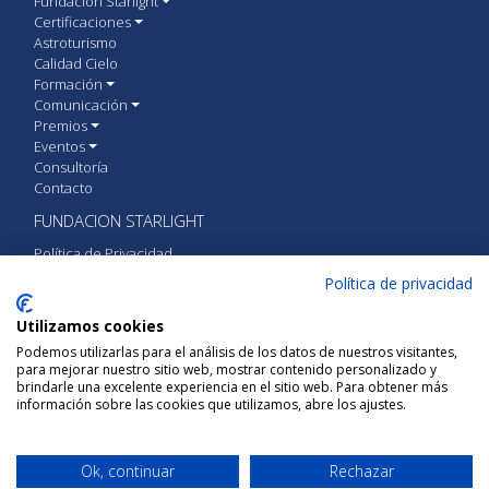
Fundación Starlight
Certificaciones
Astroturismo
Calidad Cielo
Formación
Comunicación
Premios
Eventos
Consultoría
Contacto
FUNDACION STARLIGHT
Política de Privacidad
Política de cookies
Política de privacidad
Aviso Legal
Utilizamos cookies
CONTACTA CON FUNDACIÓN STARLIGHT
Podemos utilizarlas para el análisis de los datos de nuestros visitantes,
para mejorar nuestro sitio web, mostrar contenido personalizado y
Calle Vía Láctea S/N 38205 San Cristóbal de
brindarle una excelente experiencia en el sitio web. Para obtener más
La Laguna, Tenerife, España
información sobre las cookies que utilizamos, abre los ajustes.
+34 922 31 51 40
Ok, continuar
Rechazar
gestion@fundacionstarlight.org