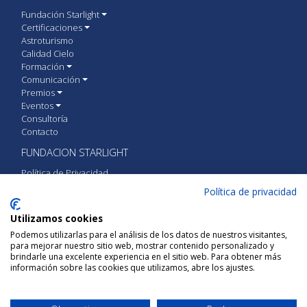
Fundación Starlight
Certificaciones
Astroturismo
Calidad Cielo
Formación
Comunicación
Premios
Eventos
Consultoría
Contacto
FUNDACION STARLIGHT
Política de Privacidad
Política de cookies
Política de privacidad
Aviso Legal
Utilizamos cookies
CONTACTA CON FUNDACIÓN STARLIGHT
Podemos utilizarlas para el análisis de los datos de nuestros visitantes,
para mejorar nuestro sitio web, mostrar contenido personalizado y
Calle Vía Láctea S/N 38205 San Cristóbal de
brindarle una excelente experiencia en el sitio web. Para obtener más
La Laguna, Tenerife, España
información sobre las cookies que utilizamos, abre los ajustes.
+34 922 31 51 40