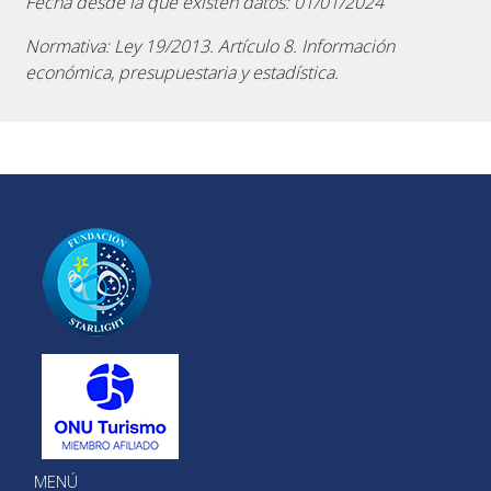
Fecha desde la que existen datos: 01/01/2024
Normativa: Ley 19/2013. Artículo 8. Información
económica, presupuestaria y estadística.
MENÚ