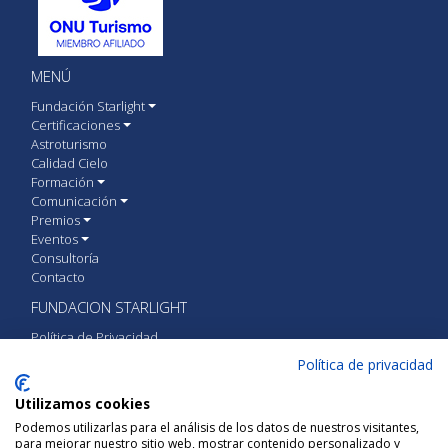
MENÚ
Fundación Starlight
Certificaciones
Astroturismo
Calidad Cielo
Formación
Comunicación
Premios
Eventos
Consultoría
Contacto
FUNDACION STARLIGHT
Política de Privacidad
Política de cookies
Política de privacidad
Aviso Legal
Utilizamos cookies
CONTACTA CON FUNDACIÓN STARLIGHT
Podemos utilizarlas para el análisis de los datos de nuestros visitantes,
para mejorar nuestro sitio web, mostrar contenido personalizado y
Calle Vía Láctea S/N 38205 San Cristóbal de