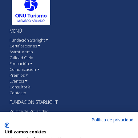
MENÚ
Fundación Starlight
Certificaciones
Astroturismo
Calidad Cielo
Formación
Comunicación
Premios
Eventos
Consultoría
Contacto
FUNDACION STARLIGHT
Política de Privacidad
Política de cookies
Política de privacidad
Aviso Legal
Utilizamos cookies
CONTACTA CON FUNDACIÓN STARLIGHT