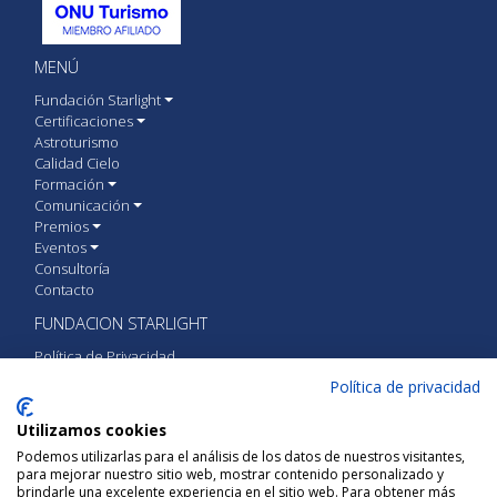
MENÚ
Fundación Starlight
Certificaciones
Astroturismo
Calidad Cielo
Formación
Comunicación
Premios
Eventos
Consultoría
Contacto
FUNDACION STARLIGHT
Política de Privacidad
Política de cookies
Política de privacidad
Aviso Legal
Utilizamos cookies
CONTACTA CON FUNDACIÓN STARLIGHT
Podemos utilizarlas para el análisis de los datos de nuestros visitantes,
para mejorar nuestro sitio web, mostrar contenido personalizado y
Calle Vía Láctea S/N 38205 San Cristóbal de
brindarle una excelente experiencia en el sitio web. Para obtener más