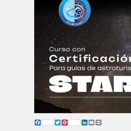
Facebook
Twitter
Pinterest
LinkedIn
Email
Print