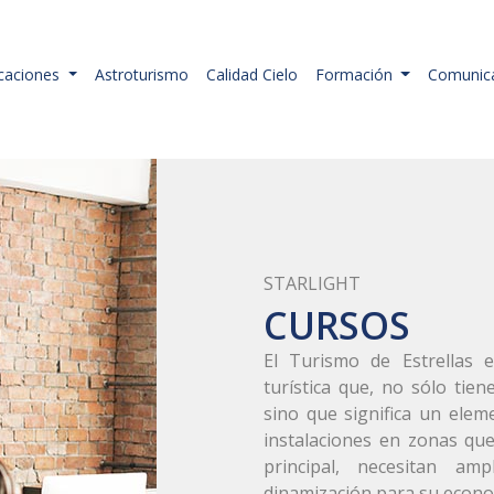
icaciones
Astroturismo
Calidad Cielo
Formación
Comunic
STARLIGHT
CURSOS
El Turismo de Estrellas 
turística que, no sólo tie
sino que significa un elem
instalaciones en zonas que
principal, necesitan am
dinamización para su econo