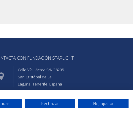
NTACTA CON FUNDACIÓN STARLIGHT
Calle Vía Láctea S/N 38205
San Cristóbal de La
Laguna, Tenerife, España
+34 922 31 51 40
inuar
Rechazar
No, ajustar
gestion@fundacionstarlight.org