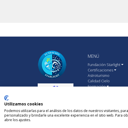
MENÚ
Fundación Starlight
Certificaciones
Astroturismo
Calidad Cielo
Formación
Comunicación
Premios
Utilizamos cookies
Eventos
Podemos utilizarlas para el análisis de los datos de nuestros visitantes, pa
Consultoría
personalizado y brindarle una excelente experiencia en el sitio web. Para o
Contacto
abre los ajustes.