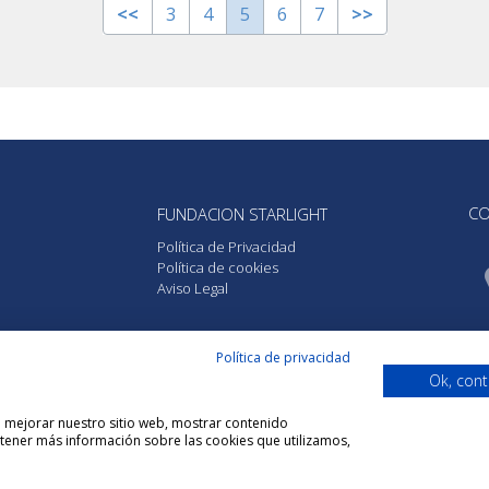
<<
3
4
5
6
7
>>
CO
FUNDACION STARLIGHT
Política de Privacidad
Política de cookies
Aviso Legal
Política de privacidad
Ok, cont
ra mejorar nuestro sitio web, mostrar contenido
btener más información sobre las cookies que utilizamos,